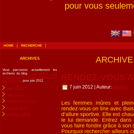
pour vous seuleme
HOME
RECHERCHE
ARCHIVE
ARCHIVES
Vous parcourez actuellement les
archives du blog
LiveJasmin - Le
RENDEZ-VOUS 
cam live sex show gratuit sur
JasminLive
pour juin 2012.
7 juin 2012 | Auteur:
admin
juin 2012
mai 2012
novembre 2010
Les femmes mûres et pleine
rendez-vous on line avec Bai
juillet 2010
d’allure sportive. Elle est ch
janvier 2010
le lui demande. Entrez dans 
vous faire fondre grâce à son 
Pourquoi rechercher ailleurs 